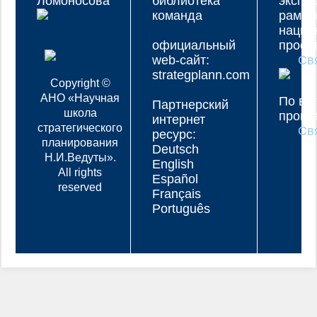
Ломоносова
библиотека
экспе
команда
рамка
нацио
официальный
проек
web-сайт:
Св
strategplann.com
Copyright ©
АНО «Научная
По во
Партнерский
школа
прогр
интернет
стратегического
Св
ресурс:
планирования
Deutsch
Н.И.Ведуты».
English
All rights
Español
reserved
Français
Português