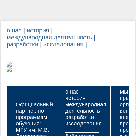
о нас |
история |
международная деятельность |
разработки |
исследования |
о нас
Мы ра
история
прави
Официальный
международная
орган
партнер по
деятельность
вопро
программам
разработки
внедр
обучения:
исследования
прогр
МГУ им. М.В.
___________
проду