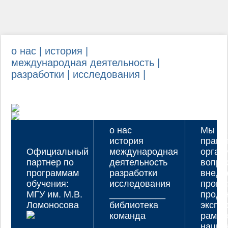
о нас |
история |
международная деятельность |
разработки |
исследования |
о нас
Мы ра
история
прави
Официальный
международная
орган
партнер по
деятельность
вопро
программам
разработки
внедр
обучения:
исследования
прогр
МГУ им. М.В.
___________
проду
Ломоносова
библиотека
экспе
команда
рамка
нацио