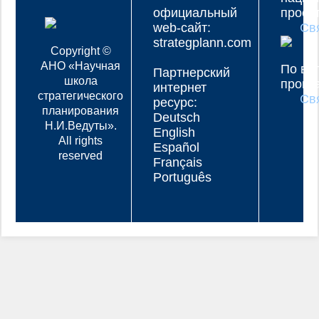
официальный
проек
web-сайт:
Св
strategplann.com
Copyright ©
АНО «Научная
По во
Партнерский
школа
прогр
интернет
стратегического
Св
ресурс:
планирования
Deutsch
Н.И.Ведуты».
English
All rights
Español
reserved
Français
Português